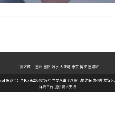
主营区域：
惠州
惠阳
淡水
大亚湾
惠东
博罗
惠城区
erved 备案号：
粤ICP备20048709号
主要从事于
惠州电梯维保
,
惠州电梯安装
祥云平台
提供技术支持