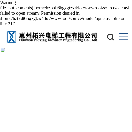
Warning:
file_put_contents(/home/hztxdt6hgzgtzx4dot/wwwroot/source/cache/li
failed to open stream: Permission denied in
/home/hztxdt6hgzgtzx4dot/wwwroot/source/model/api.class.php on
line 217