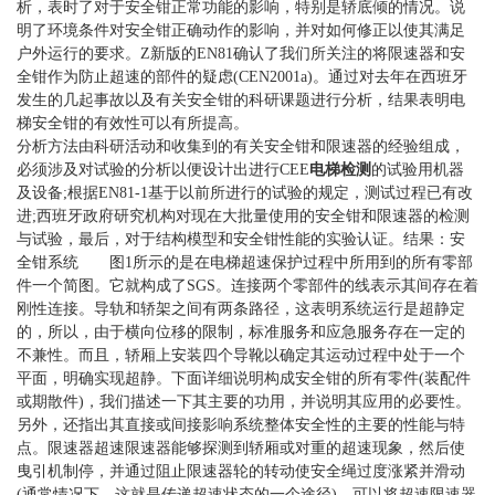
析，表时了对于安全钳正常功能的影响，特别是轿底倾的情况。说
明了环境条件对安全钳正确动作的影响，并对如何修正以使其满足
户外运行的要求。Z新版的EN81确认了我们所关注的将限速器和安
全钳作为防止超速的部件的疑虑(CEN2001a)。通过对去年在西班牙
发生的几起事故以及有关安全钳的科研课题进行分析，结果表明电
梯安全钳的有效性可以有所提高。
分析方法由科研活动和收集到的有关安全钳和限速器的经验组成，
必须涉及对试验的分析以便设计出进行CEE
电梯检测
的试验用机器
及设备;根据EN81-1基于以前所进行的试验的规定，测试过程已有改
进;西班牙政府研究机构对现在大批量使用的安全钳和限速器的检测
与试验，最后，对于结构模型和安全钳性能的实验认证。结果：安
全钳系统 图1所示的是在电梯超速保护过程中所用到的所有零部
件一个简图。它就构成了SGS。连接两个零部件的线表示其间存在着
刚性连接。导轨和轿架之间有两条路径，这表明系统运行是超静定
的，所以，由于横向位移的限制，标准服务和应急服务存在一定的
不兼性。而且，轿厢上安装四个导靴以确定其运动过程中处于一个
平面，明确实现超静。下面详细说明构成安全钳的所有零件(装配件
或期散件)，我们描述一下其主要的功用，并说明其应用的必要性。
另外，还指出其直接或间接影响系统整体安全性的主要的性能与特
点。限速器超速限速器能够探测到轿厢或对重的超速现象，然后使
曳引机制停，并通过阻止限速器轮的转动使安全绳过度涨紧并滑动
(通常情况下，这就是传递超速状态的一个途径)。可以将超速限速器