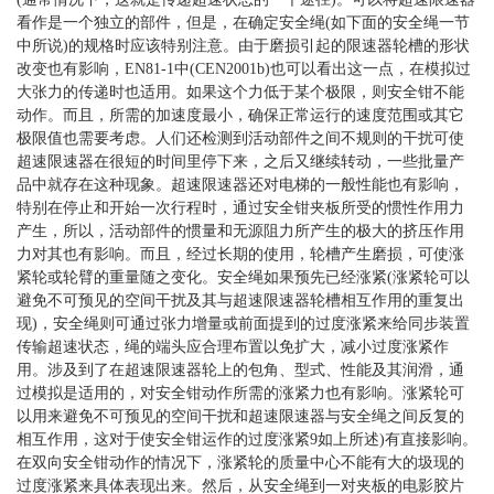
看作是一个独立的部件，但是，在确定安全绳(如下面的安全绳一节
中所说)的规格时应该特别注意。由于磨损引起的限速器轮槽的形状
改变也有影响，EN81-1中(CEN2001b)也可以看出这一点，在模拟过
大张力的传递时也适用。如果这个力低于某个极限，则安全钳不能
动作。而且，所需的加速度最小，确保正常运行的速度范围或其它
极限值也需要考虑。人们还检测到活动部件之间不规则的干扰可使
超速限速器在很短的时间里停下来，之后又继续转动，一些批量产
品中就存在这种现象。超速限速器还对电梯的一般性能也有影响，
特别在停止和开始一次行程时，通过安全钳夹板所受的惯性作用力
产生，所以，活动部件的惯量和无源阻力所产生的极大的挤压作用
力对其也有影响。而且，经过长期的使用，轮槽产生磨损，可使涨
紧轮或轮臂的重量随之变化。安全绳如果预先已经涨紧(涨紧轮可以
避免不可预见的空间干扰及其与超速限速器轮槽相互作用的重复出
现)，安全绳则可通过张力增量或前面提到的过度涨紧来给同步装置
传输超速状态，绳的端头应合理布置以免扩大，减小过度涨紧作
用。涉及到了在超速限速器轮上的包角、型式、性能及其润滑，通
过模拟是适用的，对安全钳动作所需的涨紧力也有影响。涨紧轮可
以用来避免不可预见的空间干扰和超速限速器与安全绳之间反复的
相互作用，这对于使安全钳运作的过度涨紧9如上所述)有直接影响。
在双向安全钳动作的情况下，涨紧轮的质量中心不能有大的圾现的
过度涨紧来具体表现出来。然后，从安全绳到一对夹板的电影胶片