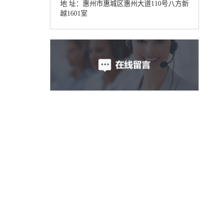
地 址：惠州市惠城区惠州大道110号八方新
越1601室